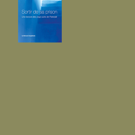
depuis dix ans
maintenant, la
séance de yoga se
termine. Dans le
silen...
17.50 €