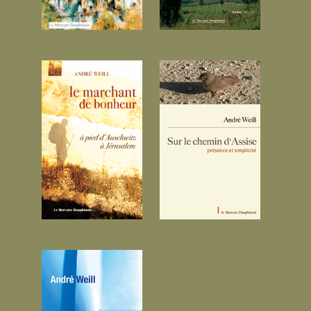
15.00 €
le marchant de
Sur le chemin
bonheur...
d’Assise...
«Parti du Mémorial
Il est des chemins
de Drancy, en mai
peu connus qui
2005, j'arrivais deux
cherchent leurs
mois plus tard au
balises et ne les
camp d'Auschwitz.
trouvent que par
De cette arrivée, il
grâce. Ils
m...
contiennent en eux-
18.00 €
mêm...
15.00 €
Yoga en prison...
Grenoble Varces.
Comme tous les
mercredis matin