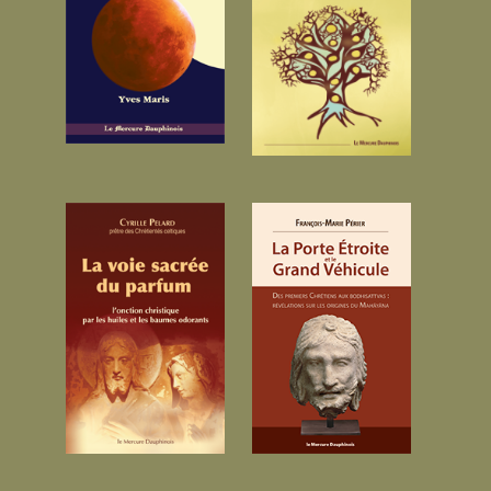
pour étudier la
d’idées que portait le
Kabbale. Son origine
christianisme primitif.
remonte bien avant
Le christianisme
l’ét...
moderne r...
17.50 €
14.00 €
La voie sacrée
La Porte Étroite
du parfum...
et le Grand ...
À plus d'un titre, cet
L’étude d’un
ouvrage présente le
chercheur
premier essai
indépendant vient
d’ouverture du
bouleverser l’histoire
processus de
des religions entre
l’onction en tant que
Orient et Occident et
voie sa...
jete...
14.90 €
17.00 €