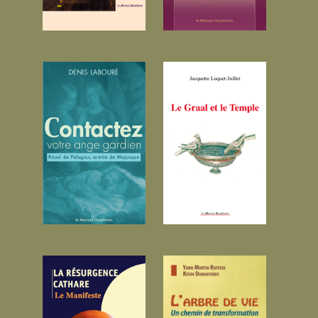
Contactez votre
Le Graal et le
ange gardien...
Temple...
L’ange est l’échelle
Jacquette Luquet-
qui relie la terre au
Juillet est née à
ciel, c’est un
Paris en 1920 et
messager du divin. Il
décédée à Cannes
a aussi pour fonction
en 1992. Formée
de veiller ...
aux disciplines
17.00 €
littéraires...
19.81 €
La Résurgence
L’arbre de vie...
Cathare...
Nul besoin
d’appartenir à une
Nous avons du mal à
religion particulière
imaginer la diversité