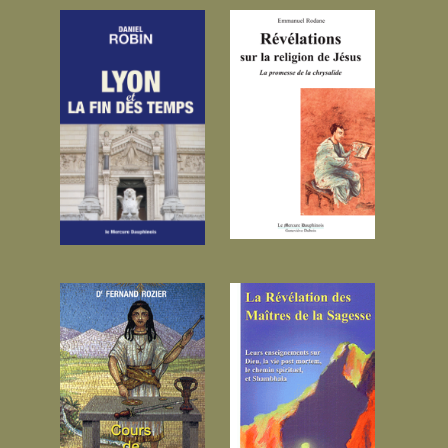
Lyon et la fin
Révélations sur
des temps...
la religion ...
Dans ce livre,
Ce livre révèle que
l’auteur présente la
dès la mort de Jésus,
ville de Lyon comme
certains de ses
une figure de
proches ont diffusé
l’Apocalypse. C’est
un Évangile
là sa raison d’être...
retouché. L'auteur
17.50 €
s'ap...
21.34 €
Cours de Haute-
La Révélation
Magie...
des Maîtres d...
Fort d'une longue
À la fin du XIXe
quête personnelle
siècle quelques
de l'occulte, le Dr.
Occidentaux furent
Fernand Rozier
contactés par les
dresse ici, à
membres d\'une
l'intention de ses
mystérieuse
étudiants, u...
fraternité qui dis...