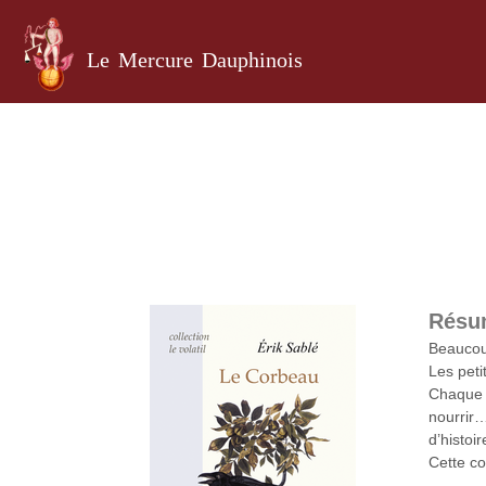
Le Mercure Dauphinois
Résu
Beaucoup
Les peti
Chaque v
nourrir…
d’histoi
Cette co