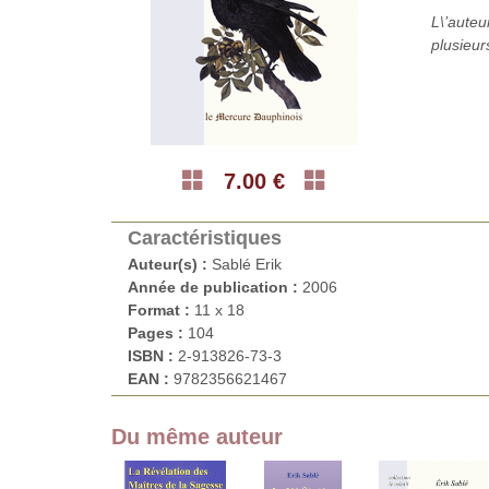
L\’auteu
plusieur
7.00 €
Caractéristiques
Auteur(s) :
Sablé Erik
Année de publication :
2006
Format :
11 x 18
Pages :
104
ISBN :
2-913826-73-3
EAN :
9782356621467
Du même auteur