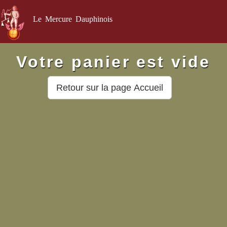
Le Mercure Dauphinois
Votre panier est vide