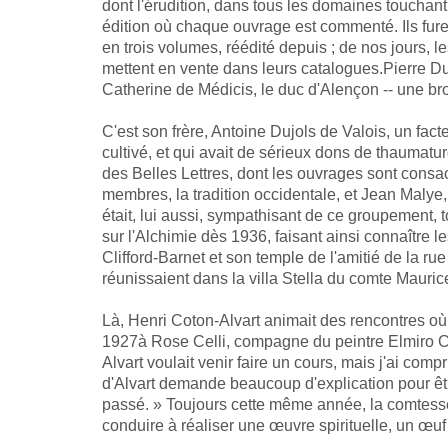
dont l'érudition, dans tous les domaines touchant l
édition où chaque ouvrage est commenté. Ils fure
en trois volumes, réédité depuis ; de nos jours, l
mettent en vente dans leurs catalogues.Pierre Duj
Catherine de Médicis, le duc d'Alençon -- une br
C'est son frère, Antoine Dujols de Valois, un facteur
cultivé, et qui avait de sérieux dons de thaumaturg
des Belles Lettres, dont les ouvrages sont consacr
membres, la tradition occidentale, et Jean Malye
était, lui aussi, sympathisant de ce groupement,
sur l'Alchimie dès 1936, faisant ainsi connaître l
Clifford-Barnet et son temple de l'amitié de la ru
réunissaient dans la villa Stella du comte Maurice
Là, Henri Coton-Alvart animait des rencontres où
1927à Rose Celli, compagne du peintre Elmiro Cel
Alvart voulait venir faire un cours, mais j'ai co
d'Alvart demande beaucoup d'explication pour être
passé. » Toujours cette même année, la comtesse 
conduire à réaliser une œuvre spirituelle, un œu