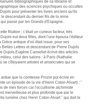
 manuels bibliographiques de sa librairie et
liographique des sciences psychiques ou occultes
Dujols pour présenter les livres anciens qu'ils
le descendant du dernier fils de la reine
, qui passe par les Grands d'Espagne.
te filiation ; c'était un curieux facteur, très
Dujols eut deux filles, dont l'une épousa l'éditeur
a Grèce antique d'où était issue, pour ses
s Belles Lettres et descendant de Pierre Dujols
e Dujols.Eugène Canseliet écrivit des articles
milieu, celui des salons : à Paris (Nathalie
 se côtoyaient artistes et aristocrates qui se
 ardue que la comtesse Prozor put écrire en
e un épisode de la vie d'Henri Coton-Alvart) : "
us de mes forces car l'occultisme alchimiste
est merveilleuse et plus profonde que par le
e lumière chez Henri Coton-Alvart " qui doit le