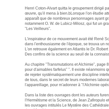
Henri Coton-Alvart quitta le groupement dirigé par
œuvre, qu'il mena à bien.bLorsque l'on étudie att
apparaît que de nombreux personnages ayant gravi
notamment O. W. de Lubicz-Milosz, qui fut un gra
"Les Veilleurs".
L'inspirateur de ce mouvement avait été René Sch
dans l'enthousiasme de l'époque, se trouva un nom
L'on retrouve également en Atlantis le Dr. Robert Ho
Des confins de la science au seuil de la connaissa
Au chapitre "Transmutations et Alchimie", page 85,
pour d'aimables farfelus" ". Il existe néanmoins
de rejeter systématiquement une discipline intell
de tous, dans le secret de leurs modernes laboratoi
l'appareillage, pour m'adonner à "l'Alchimie opéra
Dans la liste des ouvrages dont les auteurs fur
l'Hermétisme et la Science, de Jean Zafiropulo et
les ouvrages intitulés Le Mystère des Cathédrales