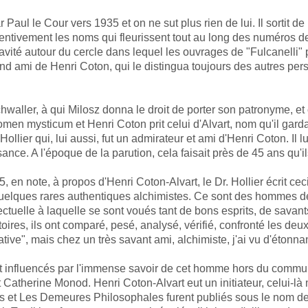
 Paul le Cour vers 1935 et on ne sut plus rien de lui. Il sortit
entivement les noms qui fleurissent tout au long des numéros de 
té autour du cercle dans lequel les ouvrages de "Fulcanelli" pri
nd ami de Henri Coton, qui le distingua toujours des autres pe
waller, à qui Milosz donna le droit de porter son patronyme, et
en mysticum et Henri Coton prit celui d'Alvart, nom qu'il garda d
llier qui, lui aussi, fut un admirateur et ami d'Henri Coton. Il lu
nce. A l'époque de la parution, cela faisait près de 45 ans qu'il
 en note, à propos d'Henri Coton-Alvart, le Dr. Hollier écrit cec
 quelques rares authentiques alchimistes. Ce sont des hommes de 
ectuelle à laquelle se sont voués tant de bons esprits, de savant
res, ils ont comparé, pesé, analysé, vérifié, confronté les deux c
tive", mais chez un très savant ami, alchimiste, j'ai vu d'étonn
ent influencés par l'immense savoir de cet homme hors du comm
 Catherine Monod. Henri Coton-Alvart eut un initiateur, celui-là
 et Les Demeures Philosophales furent publiés sous le nom de Ful