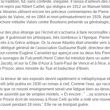
aTradition, fut, sans conteste, inégalée. Il laissa d'ailleurs des
nt repris par Albert Caillet, qui rédigea en 1912 un Manuel bib
es libraires utilisent encore les précieux commentaires de Pierre 
ols de Valois, né en 1864 et mort prématurément en 1926, était 
ochure intitulée Valois contre Bourbons présente sa généalogie
 des plus étrange qui l'écrivit et s'acharna à faire reconnaître cet
e. Il guérissait les phtisiques, très nombreux à l'époque. Pierre 
és à la Grèce antique. Or, la revue Atlantis était orientée vers l
, délégué général de l'association Guillaume Budé, directeur de
 tout comme Eugène Canseliet qui aperçut une ou deux fois Pierr
es ouvrages de Fulcanelli.Henri Coton fut introduit dans un autre 
e Jacob), et sur la Côte d'Azur à Saint-Paul de Vence et à Nice, où
 Prozor, alors ministre du Tsar et traducteur d'Ibsen.
 la teneur de ses exposés devint rapidement si métaphysique et
li (elle publia en 1930 un roman à clef, Comme l'eau, qui racont
mpris que ce nouvel enseignement serait une fatigue bien au-dess
 assimilé par de simples mortels. » Et encore : " ...sa science 
Prozor écrit de nouveau à Rose Celli qu'elle a noté une nouvell
f couvé pendant 18 mois." Elle ne se trompait guère.