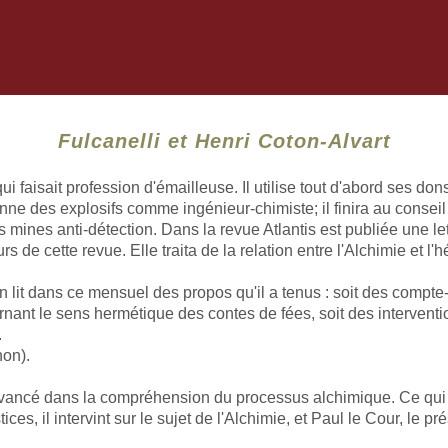
Fulcanelli et Henri Coton-Alvart
 faisait profession d'émailleuse. Il utilise tout d'abord ses don
ienne des explosifs comme ingénieur-chimiste; il finira au consei
 mines anti-détection. Dans la revue Atlantis est publiée une lett
de cette revue. Elle traita de la relation entre l'Alchimie et l'
 lit dans ce mensuel des propos qu'il a tenus : soit des compte-
rnant le sens hermétique des contes de fées, soit des interventio
.
non).
avancé dans la compréhension du processus alchimique. Ce qui se 
ices, il intervint sur le sujet de l'Alchimie, et Paul le Cour, le