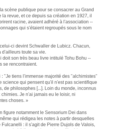
 de la scène publique pour se consacrer au Grand
la revue, et ce depuis sa création en 1927, il
rent racine, avaient adhéré à l'association --
rsonnages qui s'étaient regroupés sous le nom
 celui-ci devint Schwaller de Lubicz. Chacun,
'ailleurs toute sa vie.
i doit son très beau livre intitulé Tohu Bohu --
s se rencontraient.
i : "Je tiens l'immense majorité des "alchimistes"
science qui pensent qu'il n'est pas scientifique
s, de philosophes [...]. Loin du monde, inconnus
himies. Je n'ai jamais eu le loisir, ni
antes choses. »
un figure notamment le Sensorium Dei dans
 même qui rédigea les notes à partir desquelles
canelli : il s'agit de Pierre Dujols de Valois,